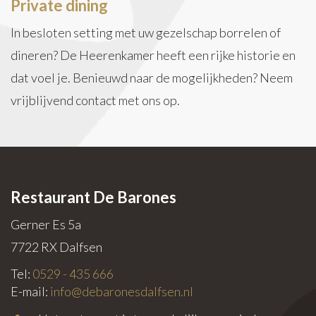
Private dining
In besloten setting met uw gezelschap borrelen of
dineren? De Heerenkamer heeft een rijke historie en
dat voel je. Benieuwd naar de mogelijkheden? Neem
vrijblijvend contact met ons op.
Restaurant De Barones
Gerner Es 5a
7722 RX
Dalfsen
Tel:
0529 - 435 666
E-mail:
info@debaronesdalfsen.nl