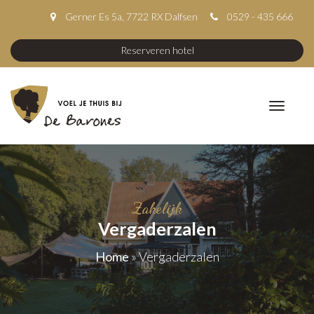
Gerner Es 5a, 7722 RX Dalfsen
0529 - 435 666
Reserveren hotel
Zakelijk
Vergaderzalen
Home
»
Vergaderzalen