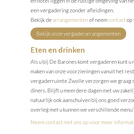
en hotel liggen in de rustige omgeving van he
een vergadering zonder afleidingen.
Bekijk de
arrangementen
of neem
contact
op 
Bekijk onze vergaderarrangementen
Eten en drinken
Als u bij De Barones komt vergaderen kunt u n
maken van onze voorzieningen vanuit het rest
vergaderruimte Zwolle verzorgen we graag s
diners. Blijft u meerdere dagen met uw zakel
natuurlijk ook aanschuiven bij ons goed verzo
overleg met u kunnen we verschillende menu’
Neem contact met ons op voor meer informat