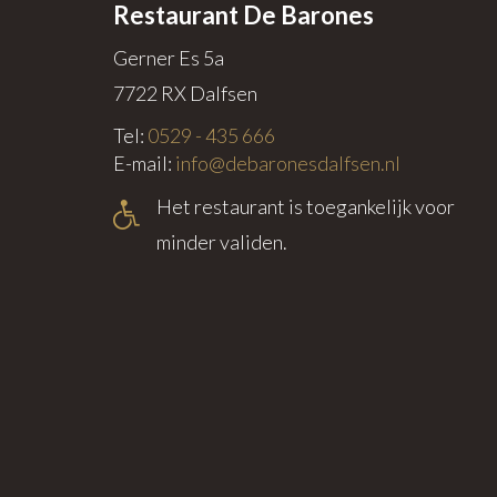
Restaurant De Barones
Gerner Es 5a
7722 RX
Dalfsen
Tel:
0529 - 435 666
E-mail:
info@debaronesdalfsen.nl
Het restaurant is toegankelijk voor
minder validen.