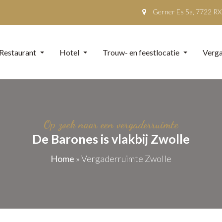
Gerner Es 5a, 7722 RX
Restaurant
Hotel
Trouw- en feestlocatie
Verga
Op zoek naar een vergaderruimte
De Barones is vlakbij Zwolle
Home
»
Vergaderruimte Zwolle