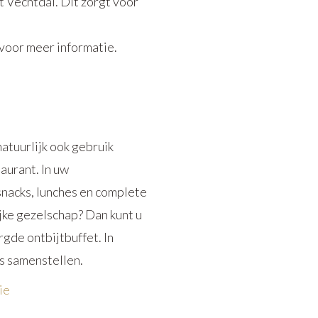
t Vechtdal. Dit zorgt voor
voor meer informatie.
atuurlijk ook gebruik
aurant. In uw
nacks, lunches en complete
ijke gezelschap? Dan kunt u
rgde ontbijtbuffet. In
s samenstellen.
ie