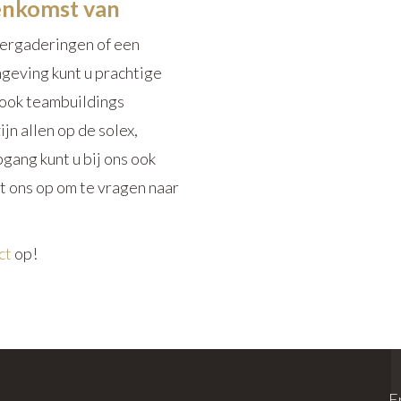
enkomst van
vergaderingen of een
mgeving kunt u prachtige
 ook teambuildings
jn allen op de solex,
pgang kunt u bij ons ook
 ons op om te vragen naar
ct
op!
E