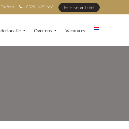
 Dalfsen
0529 - 435 666
Reserveren hotel
derlocatie
Over ons
Vacatures