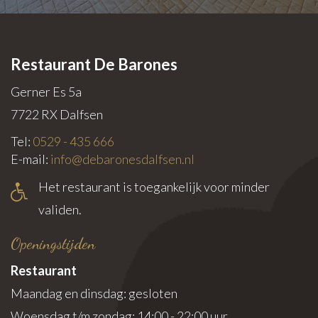
Restaurant De Barones
Gerner Es 5a
7722 RX
Dalfsen
Tel:
0529 - 435 666
E-mail:
info@debaronesdalfsen.nl
Het restaurant is toegankelijk voor minder
validen.
Openingstijden
Restaurant
Maandag en dinsdag: gesloten
Woensdag t/m zondag: 14:00 - 22:00 uur